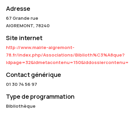
Adresse
67 Grande rue
AIGREMONT, 78240
Site internet
http://www.mairie-aigremont-
78.fr/index.php/Associations/Biblioth%C3%A8que?
idpage=32&idmetacontenu=150&iddossiercontenu=13
Contact générique
01 30 74 56 97
Type de programmation
Bibliothèque