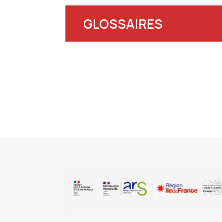
GLOSSAIRES
Aide au financement de projets 
R
Guide pour l’élab
Acronymes du médico-social
(
Imp
Guide d’accessibil
Imp
Gu
Gui
Créer un proje