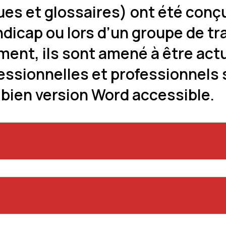
ques et glossaires) ont été c
ndicap ou lors d’un groupe de t
ment, ils sont amené à être act
ssionnelles et professionnels s’
 bien version Word accessible.
 « Art et Handicap »
(PDF)