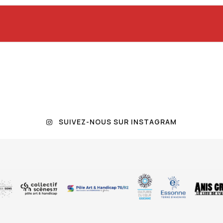
« Art et Handicap »
(DOC)
Référent culture
(PDF)
Référent culture
(Word)
éférent handicap
(PDF)
Référent handicap
(Wor
oration d’un volet culturel dans le projet d’établissem
PDF)
Acronymes du médico-social
(Word)
SUIVEZ-NOUS SUR INSTAGRAM
liquer des PSH dans l’offre accessible de médiation
(P
ité numérique pour garantir l’accessibilité des conten
liquer des PSH dans l’offre accessible de médiation
(W
ide d’Élaboration du Registre Public d’Accessibilité (P
de d’Élaboration du Registre Public d’Accessibilité (W
t culturel entre établissement culturel et social/médic