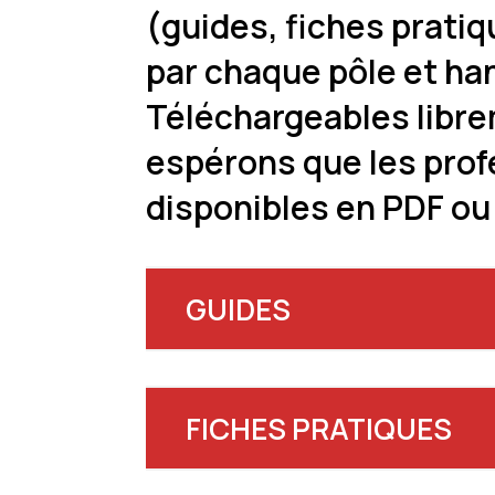
(guides, fiches prati
par chaque pôle et ha
Téléchargeables libre
espérons que les profe
disponibles en PDF ou
GUIDES
FICHES PRATIQUES
Aide au financement de projets