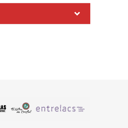
d)
ent d’un EMS
(PDF)
DF)
us numériques (PDF)
ord)
DF)
ord)
o-social (
PDF
)